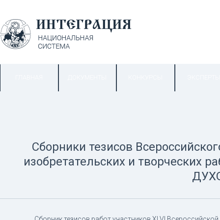
ГЛАВНАЯ
ДОКУМЕНТЫ
КОНКУРСЫ
ЭКСПЕРТ
Сборники тезисов
Всероссийског
изобретательских и творческих р
ДУХ
Сборник тезисов работ участников XLVI Всероссийской