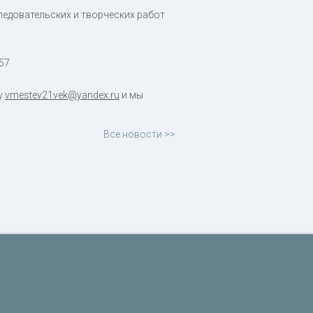
ледовательских и творческих работ
57
у
vmestev21vek@yandex.ru
и мы
Все новости >>